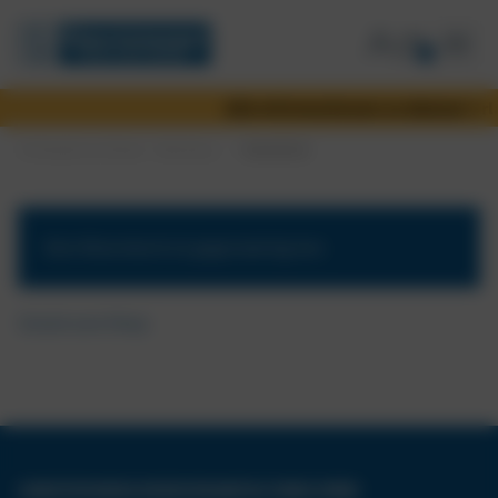
0
Alle Informationen zu deinem Urlau
Christophorus Reisen - Weinshop
Warenkorb
Dein Warenkorb ist gegenwärtig leer.
Zurück zum Shop
CHRISTOPHORUS REISEVERANSTALTUNGS GMBH