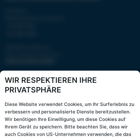
Eckartau 2
6290 Mayrhofen im Zillertal
+43 5285 6060
+43 5285 64950
office@christophorus.at
https://www.christophorus.at/
CHRISTOPHORUS REISEN
Tauche ein in die Welt erlesener Weine aus verschiedenen
WIR RESPEKTIEREN IHRE
Weinregionen, die von uns sorgfältig ausgewählt wurden.
PRIVATSPHÄRE
Hol dir ein Stück Urlaubserlebnis nach Hause. Ganz gleich, ob
du ein besonderes Geschenk suchst oder dir selbst eine
Diese Website verwendet Cookies, um Ihr Surferlebnis zu
Freude machen möchtest - unser Weinshop bei
verbessern und personalisierte Dienste bereitzustellen.
Christophorus Reisen ist deine Eintrittskarte zu einem
Wir benötigen Ihre Einwilligung, um diese Cookies auf
unvergesslichen Genusserlebnis.
Ihrem Gerät zu speichern. Bitte beachten Sie, dass wir
LÄNDER & REGIONEN
auch Cookies von US-Unternehmen verwenden, die das