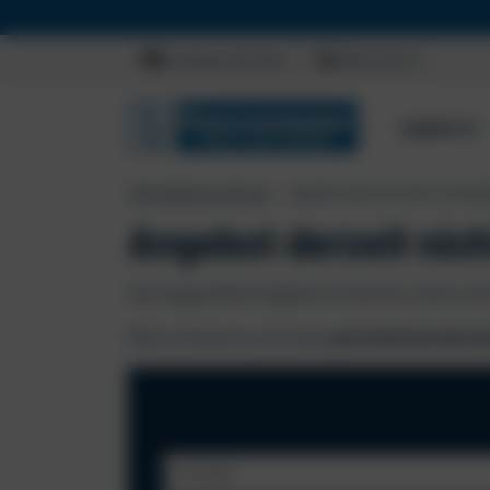
Beratung anfordern
0800 23 00 15
Angebote
Christophorus Reisen
Angebot derzeit nicht vorhan
Angebot derzeit nic
Das ausgewählte Angebot ist derzeit online nic
Bitte schreib uns, für einen
persönlichen Berat
Anrede