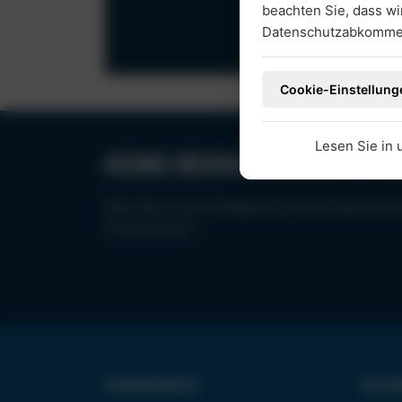
beachten Sie, dass w
Datenschutzabkommen
Cookie-Einstellung
Lesen Sie in
KEINE REISEHIGHLIGHTS M
Abonniere unseren Newsletter und erhalte attr
Thema Reisen.
REISEANGEBOTE
WIR SI