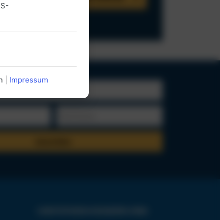
US-
n |
Impressum
CHRISTOPHORUS REISEBÜRO GMBH