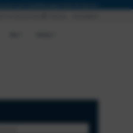
,00 Reisegutschein für den nächsten Traumurlaub sichern!
ber uns
Jobs
Gutscheine
Weinshop
Nachhaltigkeit
Bus
Service