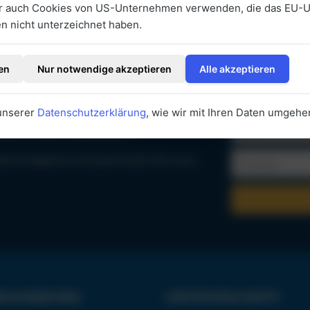
ir auch Cookies von US-Unternehmen verwenden, die das EU-
 nicht unterzeichnet haben.
en
Nur notwendige akzeptieren
Alle akzeptieren
 unserer
Datenschutzerklärung
, wie wir mit Ihren Daten umgehe
EHR VERPASSEN?
aktive Angebote und spannende Infos zum
ND IN DEINER NÄHE
CHRISTOPHORUS GRUPPE