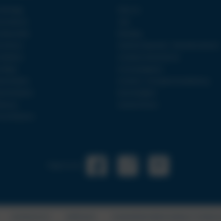
 Brixlegg
Über uns
o Innsbruck
Jobs
o Mayrhofen
Reiseblog
o Schwaz
Sardinien Spezialist – Alle Informationen
o Wattens
Linienbus Unternehmen
o Wörgl
Incoming Agentur
irk Kufstein
Incentive – & Gruppenreiseabteilung
irk Kitzbühel
Nachhaltigkeit
leitung
Gender Hinweis
avel Solutions
Folge uns auf
DATENSCHUTZ
IMPRESSUM
STANDARDINFORMATIONSBLATT FÜR PAUS