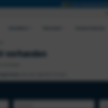
Jetzt Sommerurlaub buchen und € 50
Ü
Reisebüros
Reiseziele
Suchen & Buchen
den
ht vorhanden
ht vorhanden.
ungstermin
, über das folgende Formular: