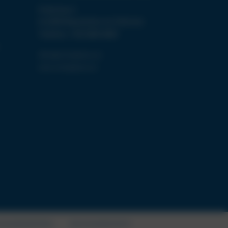
Eckartau 2
A-6290 Mayrhofen im Zillertal
Telefon: +43 5285 6060
office@christophorus.at
www.christophorus.at
CHALREISEVERTRÄGE
PAUSCHALREISEGESETZ