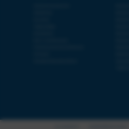
Sardinienurlaub buchen
Reisebüro
Städtereisen
Reisebür
Kurzreisen
Reisebür
Tagesausflüge
Reisebür
Kreuzfahrten
Reisebür
Rund- und Kulturreisen
Reisebür
Ferienhäuser buchen (Interhome)
Mobil Bez
Fernreisen
Mobil Bez
Die besten Reiseziele je Monat
Verkaufs
TOBIS Tr
ALLE ANGEBOTE
AGB/REISEBEDINGUNGEN