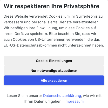
r
Wir respektieren Ihre Privatsphäre
e
d
Diese Website verwendet Cookies, um Ihr Surferlebnis zu
Newsletter
e
verbessern und personalisierte Dienste bereitzustellen.
Für unseren Reisenewsletter anmelden.
E
Wir benötigen Ihre Einwilligung, um diese Cookies auf
-
Datenschutzerklärung
*
Ihrem Gerät zu speichern. Bitte beachten Sie, dass wir
M
Mit Absenden dieses Formulares stimme ich zu,
auch Cookies von US-Unternehmen verwenden, die das
a
dass meine personenbezogenen Daten – wie in der
EU-US-Datenschutzabkommen nicht unterzeichnet haben.
i
Datenschutzerklärung beschrieben – verarbeitet
l
werden dürfen. Diese Einwilligung kann ich
jederzeit widerrufen.
Cookie-Einstellungen
Nur notwendige akzeptieren
JETZT BERATUNG ANFORDERN
Alle akzeptieren
Lesen Sie in unserer
Datenschutzerklärung
, wie wir mit
Ihren Daten umgehen |
Impressum