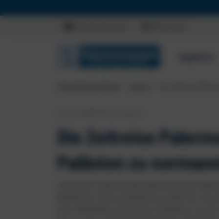
Jetzt S
Beratung anfordern
0800 23 00 15
Angebote
Christophorus Reisen
Europa
Die Zeitreise Paler
5. Mai 2024
5
Min. Lesezeit
Die Zeitreise Palerm
Palästen zu normann
Tauche ein in die faszinierende Geschichte Paler
Wandel der Zeiten und Kulturen erlebt hat. Von
einer blühenden islamischen Zivilisation, bis h