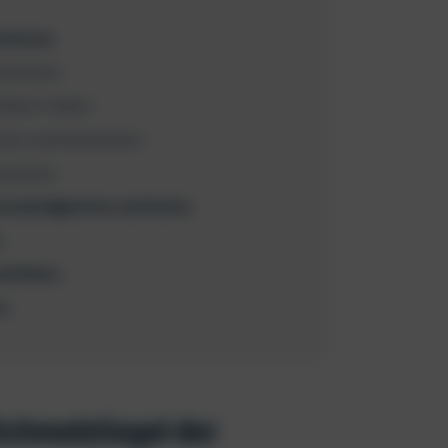
Kulturen
eschichte
erdauert haben
chen und Kathedralen
schichte
enswürdigkeiten und Kultur
o
und Klima
mo
Schmelztiegel der