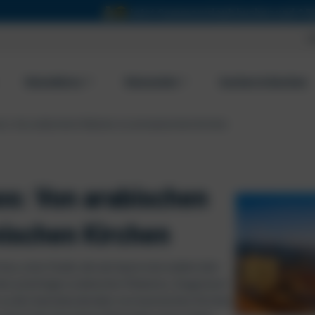
ommerurlaub buchen und € 50,00 Reisegutschein für den näch
Ü
Reisebüros
Reiseziele
Suchen & Buchen
mos: Von arabischen Palästen zu normannischen Kirchen
os: Von arabischen
ischen Kirchen
mos, einer Stadt, die wie kaum eine andere den
 den prächtigen arabischen Palästen, Zeugnissen
in zu den beeindruckenden normannischen Kirchen,