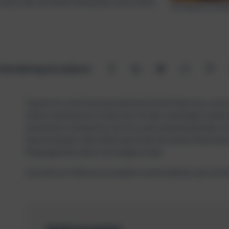
 durch die Zeit bietet Reisenden einen tiefen
Die Skyline von Pa
e den Beitrag mit anderen:
Tauche ein in die faszinierende Geschichte Palermos, einer
Zeiten und Kulturen erlebt hat. Von den prächtigen arabi
islamischen Zivilisation, bis hin zu den beeindruckenden 
Epoche künden. Diese Reise durch die Zeit bietet Reisenden 
Vergangenheit dieser einmaligen Stadt.
Lass dich von Palermo verzaubern und entdecke, wie sich G
Inhaltsverzeichnis