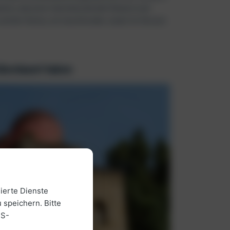
welen, darunter beeindruckende Paläste und
d der Kultur, ein leuchtendes Juwel im Herzen
 überdauert haben
ierte Dienste
 speichern. Bitte
US-