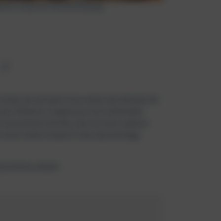
lermo, Sizilien bei Sonnenuntergang
 Stadt, die wie kaum eine andere den Wandel der
schen Palästen, Zeugnissen einer blühenden
normannischen Kirchen, die von einer anderen
einen tiefen Einblick in die vielschichtige
eschichte anfühlt.