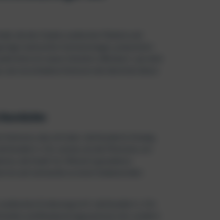
tadt, die den Zauber arabischer Paläste und
artiger kultureller Schmelztiegel, präsentiert
de Seite ein neues Zeitalter offenbart. Lass dich
 wie verschiedene Kulturen die Identität dieser
 Geschichte
r Kulturen, das sich über Jahrhunderte hinweg
hrhundert v. Chr. zurück, als die Phönizier, ein
iten, die Stadt Ziz (‘Blume’) gründeten.
lermo auf und wurde zu einem bedeutenden
arabischen Eroberung im 9. Jahrhundert n. Chr.
Methoden und Bewässerungssysteme mit, sondern