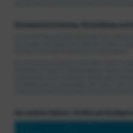
die in den Gärten Palermos noch immer den Geist der arab
Normannische Eroberung: Die Einführung von K
Im Jahr 1072 wurde die Stadt, die bis dahin unter arabisc
Dies markierte den Beginn einer neuen Ära in Palermo, ge
dem Bau von beeindruckenden Kirchen und Kathedralen.
Die normannische Architektur ist bis heute in Palermo al
Kathedrale von Palermo und die königlichen Paläste, die e
byzantinischen und normannischen Stilelementen aufweisen
verschiedene Kulturen aufeinandertrafen und ein neues, fa
eindrucksvolle Zeitreise durch Palermo und seine architek
Das moderne Palermo: Ein Blick auf die jüngste