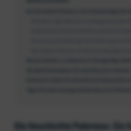
Die Geschichte Palermos: Ein Schmelztiegel der 
Die frühen Tage Palermos: Gründung und antike G
Arabische Ära: Paläste und Gärten, die die Zeit üb
Normannische Eroberung: Die Einführung von Kir
Das moderne Palermo: Ein Blick auf die jüngste Ge
Warum Palermo so bekannt ist: Einzigartige Seh
Die ideale Reisedauer für einen Besuch in Palerm
Die besten Zeiten für einen Besuch: Reisezeiten 
Tipps für einen unvergesslichen Besuch in Paler
Die Geschichte Palermos: Ein 