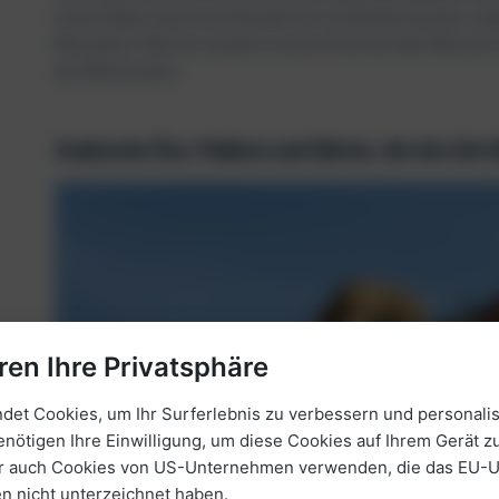
hinterließen auch eine Vielzahl von architektonischen Ju
Moscheen. Palermo wurde zu einem Zentrum des Wissens un
des Mittelmeers.
Arabische Ära: Paläste und Gärten, die die Zeit
ren Ihre Privatsphäre
et Cookies, um Ihr Surferlebnis zu verbessern und personalis
enötigen Ihre Einwilligung, um diese Cookies auf Ihrem Gerät zu
ir auch Cookies von US-Unternehmen verwenden, die das EU-
 nicht unterzeichnet haben.