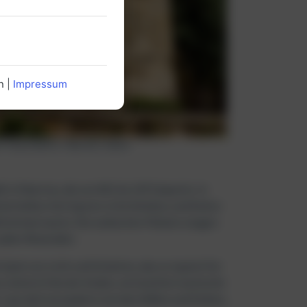
n |
Impressum
Piazza Bellini, Palermo, Italien
t in Palermo, die von 831 bis 1072 dauerte. In
terließen ihre Spuren in Architektur und Kultur
ttelmeerraums. Die arabischen Paläste zeugen
 jeden Reisenden.
piel von Licht und Schatten, das so typisch für
 sind ein Erbe der Araber, sie brachten exotische
. Lass dich verzaubern von den Düften und Farben,