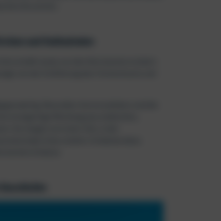
ischen Ära atmen.
irchen und Kathedralen
he Herrschaft stand, von den Normannen erobert.
prägt von der Einführung des Christentums und
lgegenwärtig. Besonders hervorzuheben sind die
ine einzigartige Mischung aus arabischen,
. Sie zeugen von einer Zeit, in der
szinierendes Erbe schufen. Entdecke diese
tonischen Schätze.
 Geschichte