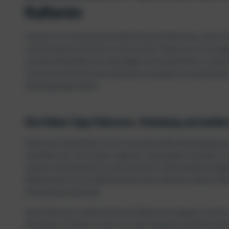
Kulturen
Tauche ein in die faszinierende Zeitreise Palermos, einer S
normannischer Kirchen in sich vereint. Palermo, ein einzig
sich den Reisenden als lebendiges Geschichtsbuch, in dem je
von seinen historischen Schätzen verzaubern und entdecke,
Stadt geprägt haben.
Die frühen Tage Palermos: Gründung und antike
Palermos Geschichte ist ein faszinierendes Kaleidoskop de
entfaltet hat. Die frühen Tage der Stadt gehen auf das 8. Ja
antikes Volk bekannt für ihre Seefahrt und Handelsfertigke
Während der Herrschaft des Römischen Reiches blühte Pa
Handelsknotenpunkt.
Doch Palermos wahre kulturelle Blütezeit begann mit der 
Die Araber brachten nicht nur neue landwirtschaftliche 