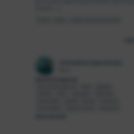
die von einer anderen Epoche künden. Diese Reise
Einblick […]
Europa
Italien
Sizilien und Äolischen Inseln
Teil
Christophorus Expertenteam
Autor
Weitere Kategorien
Abano & Montegrotto
Afrika
Ägypten
Amerika
Asien
Coolcation
Dänemark
Deutschland
Estland
Europa
Frankreich
Griechenland
Indischer Ozean
Indonesien
MEHR ANZEIGEN