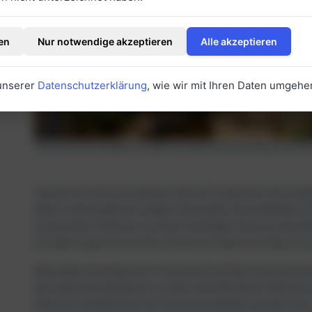
en
Nur notwendige akzeptieren
Alle akzeptieren
 unserer
Datenschutzerklärung
, wie wir mit Ihren Daten umgehe
Die Kirche San Cataldo im arabisch-normannischen Baustil auf der 
Tauche ein in die verzauberte Zeit der arabischen Herrschaf
diesen Jahrhunderten prägten die Araber das Stadtbild, hin
und machten Palermo zu einem wichtigen Zentrum des Mi
von dieser glanzvollen Ära und sind ein absolutes Muss für
Bewundere die filigranen Ornamente und das harmonische S
die arabischen Baukunst ist. Aber auch die Gärten Palermos
Pflanzen und die Kunst der Gartenarchitektur auf die Insel