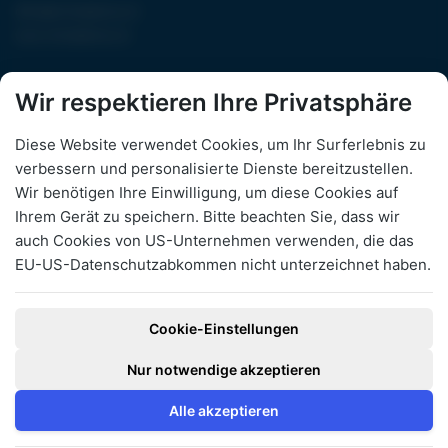
office@christophorus.at
www.christophorus.at
Wir respektieren Ihre Privatsphäre
Folge uns auf
Diese Website verwendet Cookies, um Ihr Surferlebnis zu
verbessern und personalisierte Dienste bereitzustellen.
Wir benötigen Ihre Einwilligung, um diese Cookies auf
Ihrem Gerät zu speichern. Bitte beachten Sie, dass wir
auch Cookies von US-Unternehmen verwenden, die das
EU-US-Datenschutzabkommen nicht unterzeichnet haben.
ALLE ANGEBOTE
AGB/REISEBEDINGUNGEN
DATENSCHUTZ
Cookie-Einstellungen
IMPRESSUM
Nur notwendige akzeptieren
STANDARDINFORMATIONSBLATT FÜR PAUSCHALREISEVERTRÄGE
Alle akzeptieren
PAUSCHALREISEGESETZ