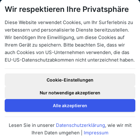
Wir respektieren Ihre Privatsphäre
CHRISTOPHORUS GRUPPE
Diese Website verwendet Cookies, um Ihr Surferlebnis zu
verbessern und personalisierte Dienste bereitzustellen.
Über uns
Wir benötigen Ihre Einwilligung, um diese Cookies auf
Jobs
Ihrem Gerät zu speichern. Bitte beachten Sie, dass wir
Reiseblog
auch Cookies von US-Unternehmen verwenden, die das
Sardinien Spezialist – Alle Informationen
EU-US-Datenschutzabkommen nicht unterzeichnet haben.
Linienbus Unternehmen
Incoming Agentur
Incentive – & Gruppenreiseabteilung
Cookie-Einstellungen
Nachhaltigkeit
Nur notwendige akzeptieren
Gender Hinweis
Alle akzeptieren
CHRISTOPHORUS REISEBÜRO GMBH
Lesen Sie in unserer
Datenschutzerklärung
, wie wir mit
Eckartau 2
Ihren Daten umgehen |
Impressum
A-6290 Mayrhofen im Zillertal