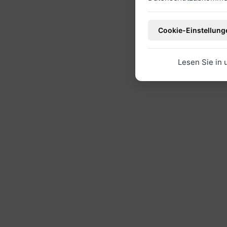
Cookie-Einstellung
Lesen Sie in