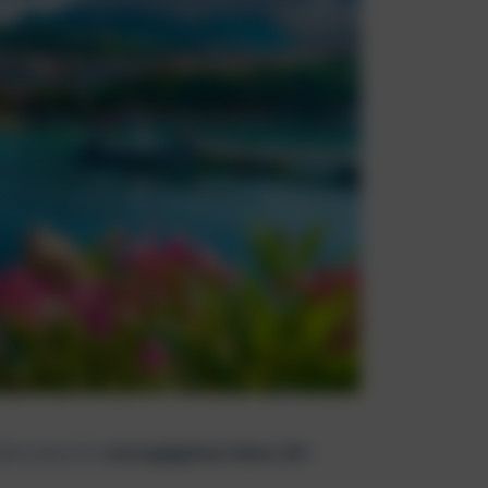
llem durch ihr
smaragdgrünes Meer, VIP-