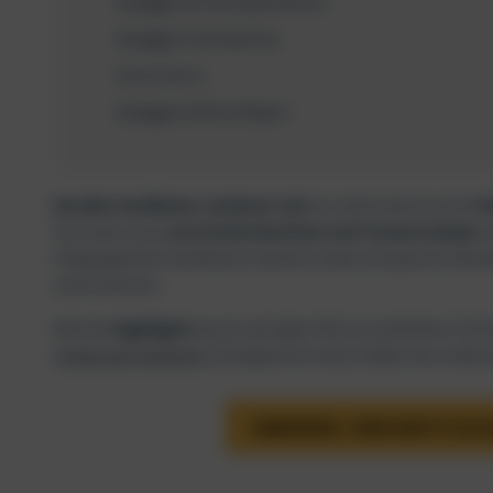
Spiaggia di Cala Spalmatore
Spiaggia Cala Spinosa
Porto Ferro
Spiaggia di Rena Majori
Norden Sardiniens zeichnet sich
vor allem durch seine
fe
Hier kann man
versteckte Buchten und Traumstrände
e
Vergangenheit Sardiniens machen sowie entspannte Wan
unternehmen.
Welche
Highlights
du dir auf jeden Fall im nördlichen Teil
Urlaub auf Sardinien
unvergesslich wird, findest du in dies
SARDINIEN - HIER GEHT'S ZU