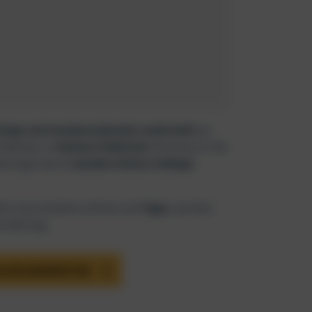
lsige und atemberaubende Landschaft
aus.
ntdecken, in
kleinen Städtchen
Zeitreisen in die
derungen durch
wunderschönes Gebirge
 der Insel ansehen solltest und
Tipps
, wie dein
em Beitrag.
 ALLEN ANGEBOTEN