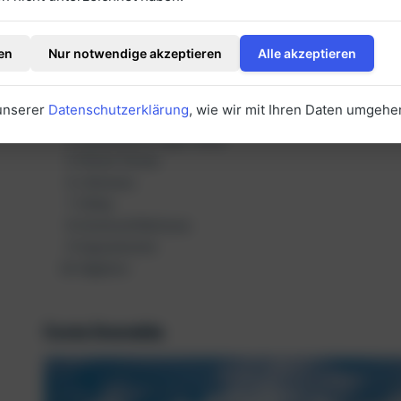
en
Nur notwendige akzeptieren
Alle akzeptieren
Costa Smeralda
La Maddalena
 unserer
Datenschutzerklärung
, wie wir mit Ihren Daten umgehe
Castelsardo
Leuchtturm Capo Testa
Porto Torres
L’Asinara
Olbia
Grotta di Nettuno
Supramonte
Alghero
Costa Smeralda