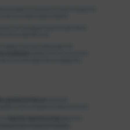
ische dabei ist, du kannst sie alle entlang einer
n dort ist einfach unbeschreiblich.
nfach mal entlang der Küstenstraße fahren.
e nicht so überfüllt sind.
en Tradition und Luxus aufeinander. Die
en Yachthafen
machen Porto Cervo zu einer
n der Costa Smeralda sicher unvergesslich
n, glasklarem Wasser
und einem
großen Inseln und weiteren kleineren Inseln.
sich
ideal für einen Bootstrip
eignet. Ein
nvergesslichen Urlaub auf Sardinien.