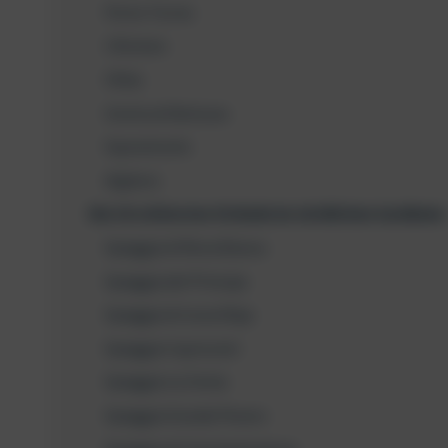
Porto Torres
L’Asinara
Olbia
Grotta di Nettuno
Supramonte
Alghero
Die 10 schönsten Strände im nördlichen Sardinien
Spiaggia di Rena Bianca
Spiaggia del Principe
Spiaggia di Liscia Ruja
Spiaggia Capriccioli
Spiaggia La Celvia
Spiaggia Grande Pevero