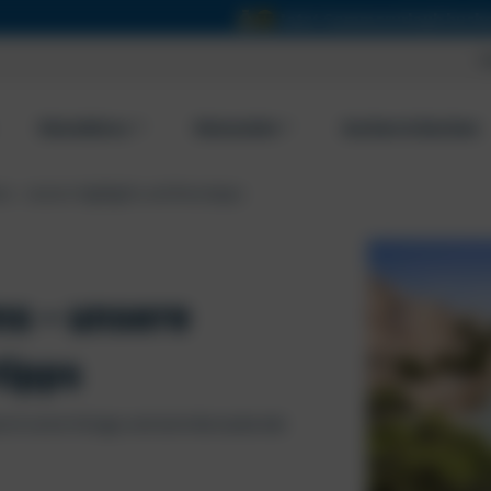
Jetzt Sommerurlaub buchen und € 50,00 Reisegutschein
Ü
Reisebüros
Reiseziele
Suchen & Buchen
s – unsere Highlights und Reisetipps
ns – unsere
tipps
durch seine felsige und atemberaubende