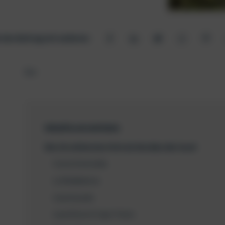
e den Beitrag mit anderen:
Der
Inhaltsverzeichnis
Die 10 schönsten Orte im Norden der Insel
Costa Smeralda
La Maddalena
Castelsardo
Leuchtturm Capo Testa