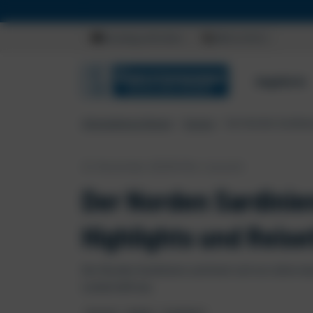
Beratung anfordern
0800 23 00 15
Angebote
Christophorus Reisen
Europa
Der Norden Sardinien
21. November 2019
5
Min. Lesezeit
Der Norden Sardinie
Highlights und Reise
Der Norden Sardiniens zeichnet sich vor allem 
Landschaft aus.