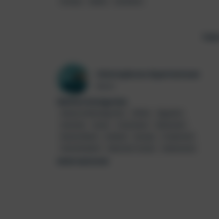
Europa
Italien
Sardinien
Teil
Christophorus Expertenteam
Autor
Weitere Kategorien
Abano & Montegrotto
Afrika
Ägypten
Amerika
Asien
Coolcation
Dänemark
Deutschland
Estland
Europa
Frankreich
Griechenland
Indischer Ozean
Indonesien
MEHR ANZEIGEN