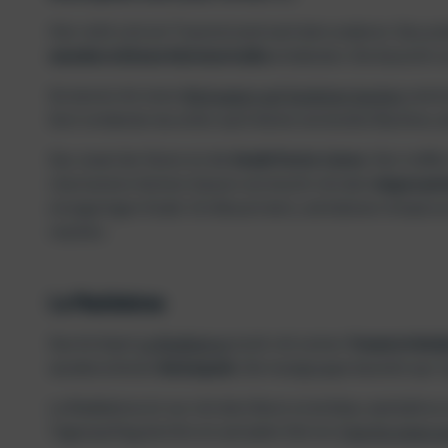
Hier reiht sich ein Traumstrand nach dem anderen. Das prakt
wunderschönen Küstenstraße
entdecken. Die Aussicht vo
Du kannst dir einen
Mietwagen auf Sardinien buchen
und ei
Dort entdeckst du sicher auch kleine versteckte Buchten, di
Das Juwel der Küste ist die
Stadt Porto Cervo
. Hier treff
charmanten kleinen Gassen vermischt mit dem
imposant
einzigartigen Stadt. Ein Besuch dort, wird deinen Urlaub a
machen.
La Maddalena
Das Archipel
La Maddalena
lockt mit seinen
Traumstrände
wunderschönen
Naturpark.
Die Inselgruppe besteht aus 7 
La Maddalena ist nur mit dem Boot erreichbar, weshalb es 
Tagesausflug dorthin ist auf jeden Fall ein
Tipp für einen u