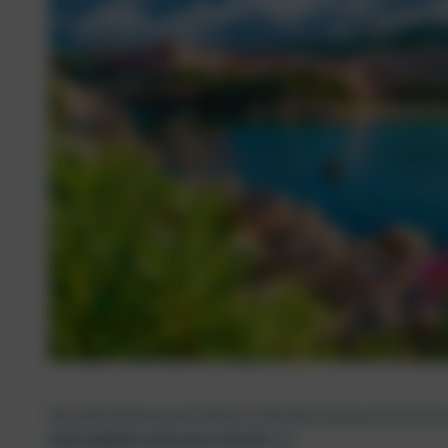
Die wohl bekannteste Küste im Norden zeichnet sich vor a
Atmosphäre und Luxus-Hotels
aus.